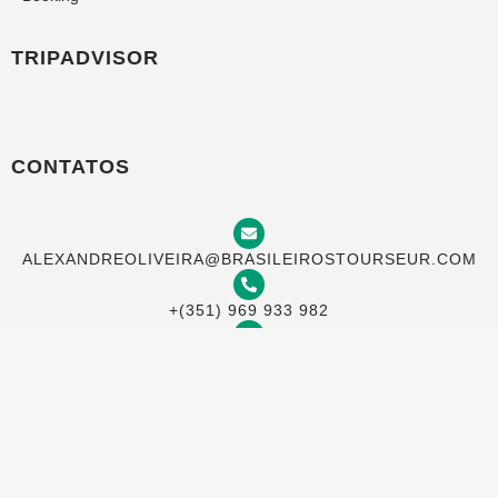
TRIPADVISOR
CONTATOS
ALEXANDREOLIVEIRA@BRASILEIROSTOURSEUR.COM
+(351) 969 933 982
TRAVESSA DO MEIO 20, 4 ESQ, LISBOA 1100-622,
PORTUGAL
AGORA NA BRASILEIROS TOURS VOCÊ
PODE PAGAR COM SEU CARTÃO NO
BRASIL EM ATÉ 12 VEZES