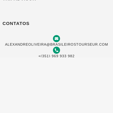
CONTATOS
ALEXANDREOLIVEIRA@BRASILEIROSTOURSEUR.COM
+(351) 969 933 982
TRAVESSA DO MEIO 20, 4 ESQ, LISBOA 1100-622,
PORTUGAL
AGORA NA BRASILEIROS TOURS VOCÊ
PODE PAGAR COM SEU CARTÃO NO
BRASIL EM ATÉ 12 VEZES