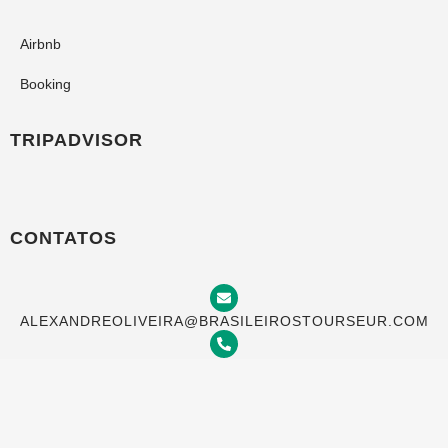
Airbnb
Booking
TRIPADVISOR
CONTATOS
ALEXANDREOLIVEIRA@BRASILEIROSTOURSEUR.COM
+(351) 969 933 982
TRAVESSA DO MEIO 20, 4 ESQ, LISBOA 1100-622,
PORTUGAL