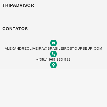
TRIPADVISOR
CONTATOS
ALEXANDREOLIVEIRA@BRASILEIROSTOURSEUR.COM
+(351) 969 933 982
TRAVESSA DO MEIO 20, 4 ESQ, LISBOA 1100-622,
PORTUGAL
AGORA NA BRASILEIROS TOURS VOCÊ
PODE PAGAR COM SEU CARTÃO NO
BRASIL EM ATÉ 12 VEZES