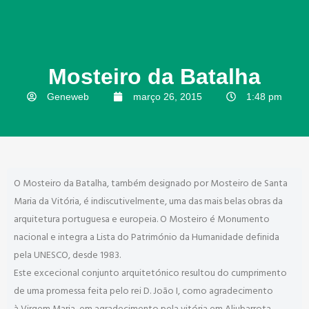
Mosteiro da Batalha
Geneweb
março 26, 2015
1:48 pm
O Mosteiro da Batalha, também designado por Mosteiro de Santa
Maria da Vitória, é indiscutivelmente, uma das mais belas obras da
arquitetura portuguesa e europeia. O Mosteiro é Monumento
nacional e integra a Lista do Património da Humanidade definida
pela UNESCO, desde 1983.
Este excecional conjunto arquitetónico resultou do cumprimento
de uma promessa feita pelo rei D. João I, como agradecimento
à Virgem Maria em agradecimento pela vitória em Aljubarrota,