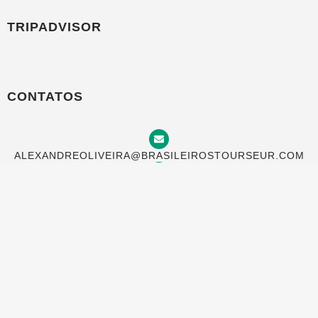
TRIPADVISOR
CONTATOS
ALEXANDREOLIVEIRA@BRASILEIROSTOURSEUR.COM
+(351) 969 933 982
TRAVESSA DO MEIO 20, 4 ESQ, LISBOA 1100-622,
PORTUGAL
AGORA NA BRASILEIROS TOURS VOCÊ
PODE PAGAR COM SEU CARTÃO NO
BRASIL EM ATÉ 12 VEZES