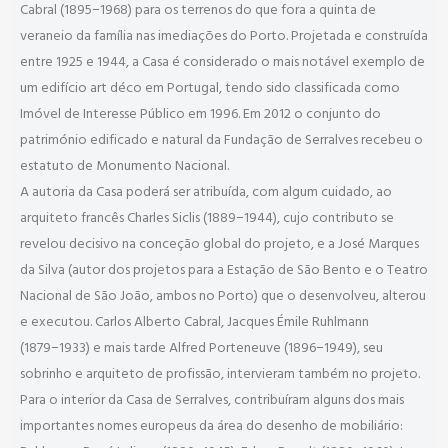
Cabral (1895−1968) para os terrenos do que fora a quinta de
veraneio da família nas imediações do Porto. Projetada e construída
entre 1925 e 1944, a Casa é considerado o mais notável exemplo de
um edifício art déco em Portugal, tendo sido classificada como
Imóvel de Interesse Público em 1996. Em 2012 o conjunto do
património edificado e natural da Fundação de Serralves recebeu o
estatuto de Monumento Nacional.
A autoria da Casa poderá ser atribuída, com algum cuidado, ao
arquiteto francês Charles Siclis (1889−1944), cujo contributo se
revelou decisivo na conceção global do projeto, e a José Marques
da Silva (autor dos projetos para a Estação de São Bento e o Teatro
Nacional de São João, ambos no Porto) que o desenvolveu, alterou
e executou. Carlos Alberto Cabral, Jacques Émile Ruhlmann
(1879−1933) e mais tarde Alfred Porteneuve (1896−1949), seu
sobrinho e arquiteto de profissão, intervieram também no projeto.
Para o interior da Casa de Serralves, contribuíram alguns dos mais
importantes nomes europeus da área do desenho de mobiliário: