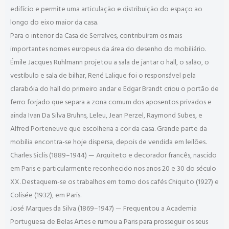
edifício e permite uma articulação e distribuição do espaço ao
longo do eixo maior da casa.
Para o interior da Casa de Serralves, contribuíram os mais
importantes nomes europeus da área do desenho do mobiliário.
Émile Jacques Ruhlmann projetou a sala de jantar o hall, o salão, o
vestíbulo e sala de bilhar, René Lalique foi o responsável pela
clarabóia do hall do primeiro andar e Edgar Brandt criou o portão de
ferro forjado que separa a zona comum dos aposentos privados e
ainda Ivan Da Silva Bruhns, Leleu, Jean Perzel, Raymond Subes, e
Alfred Porteneuve que escolheria a cor da casa. Grande parte da
mobília encontra-se hoje dispersa, depois de vendida em leilões.
Charles Siclis (1889–1944) — Arquiteto e decorador francês, nascido
em Paris e particularmente reconhecido nos anos 20 e 30 do século
XX. Destaquem-se os trabalhos em torno dos cafés Chiquito (1927) e
Colisée (1932), em Paris.
José Marques da Silva (1869–1947) — Frequentou a Academia
Portuguesa de Belas Artes e rumou a Paris para prosseguir os seus