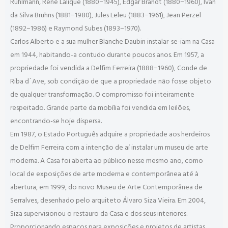
Ruhlmann, René Lalique (1880−1945), Edgar Brandt (1880−1960), Ivan
da Silva Bruhns (1881−1980), Jules Leleu (1883−1961), Jean Perzel
(1892−1986) e Raymond Subes (1893−1970).
Carlos Alberto e a sua mulher Blanche Daubin instalar-se-iam na Casa
em 1944, habitando-a contudo durante poucos anos. Em 1957, a
propriedade foi vendida a Delfim Ferreira (1888−1960), Conde de
Riba d´Ave, sob condição de que a propriedade não fosse objeto
de qualquer transformação. O compromisso foi inteiramente
respeitado. Grande parte da mobília foi vendida em leilões,
encontrando-se hoje dispersa.
Em 1987, o Estado Português adquire a propriedade aos herdeiros
de Delfim Ferreira com a intenção de aí instalar um museu de arte
moderna. A Casa foi aberta ao público nesse mesmo ano, como
local de exposições de arte moderna e contemporânea até à
abertura, em 1999, do novo Museu de Arte Contemporânea de
Serralves, desenhado pelo arquiteto Álvaro Siza Vieira. Em 2004,
Siza supervisionou o restauro da Casa e dos seus interiores.
Proporcionando espaços para exposições e projetos de artistas