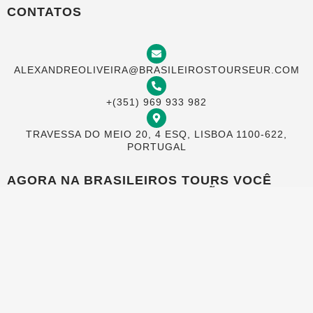
CONTATOS
ALEXANDREOLIVEIRA@BRASILEIROSTOURSEUR.COM
+(351) 969 933 982
TRAVESSA DO MEIO 20, 4 ESQ, LISBOA 1100-622,
PORTUGAL
AGORA NA BRASILEIROS TOURS VOCÊ
PODE PAGAR COM SEU CARTÃO NO
BRASIL EM ATÉ 12 VEZES
2025 © Brasileiros Tours | Todos os direitos reservados
Desenvolvido por: