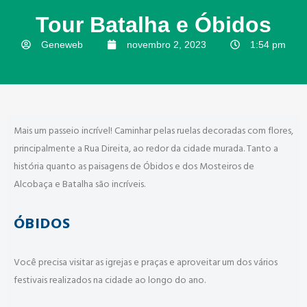
Tour Batalha e Óbidos
Geneweb
novembro 2, 2023
1:54 pm
Mais um passeio incrível! Caminhar pelas ruelas decoradas com flores,
principalmente a Rua Direita, ao redor da cidade murada. Tanto a
história quanto as paisagens de Óbidos e dos Mosteiros de
Alcobaça e Batalha são incríveis.
ÓBIDOS
Você precisa visitar as igrejas e praças e aproveitar um dos vários
festivais realizados na cidade ao longo do ano.