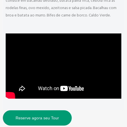
consiste em bacalhau desfiado, batata palha frita, cebola frita às
rodelas finas, ovo mexido, azeitonas e salsa picada. Bacalhau com
broa e batata ao murro. Bifes de carne de borco. Caldo Verde.
Reserve agora seu Tour