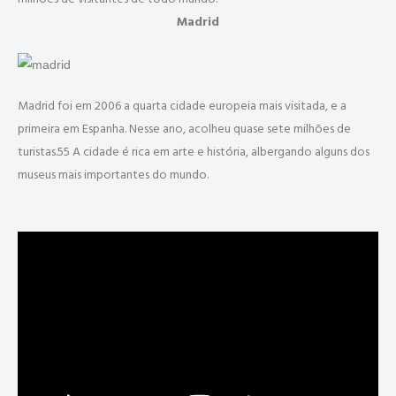
Madrid
Madrid foi em 2006 a quarta cidade europeia mais visitada, e a
primeira em Espanha. Nesse ano, acolheu quase sete milhões de
turistas.55 A cidade é rica em arte e história, albergando alguns dos
museus mais importantes do mundo.