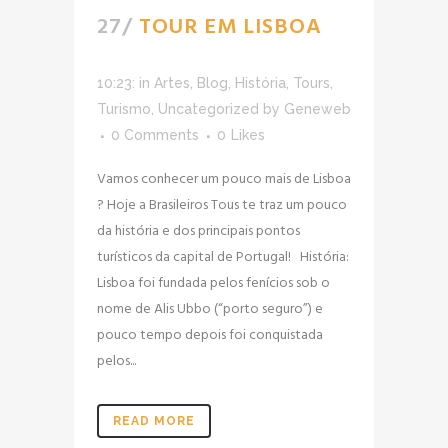
27/
TOUR EM LISBOA
10:23:
in
Artes
,
Blog
,
História
,
Tours
,
Turismo
,
Uncategorized
by
Geneweb
0 Comments
0
Likes
Vamos conhecer um pouco mais de Lisboa
? Hoje a Brasileiros Tous te traz um pouco
da história e dos principais pontos
turísticos da capital de Portugal! História:
Lisboa foi fundada pelos fenícios sob o
nome de Alis Ubbo (“porto seguro”) e
pouco tempo depois foi conquistada
pelos...
READ MORE