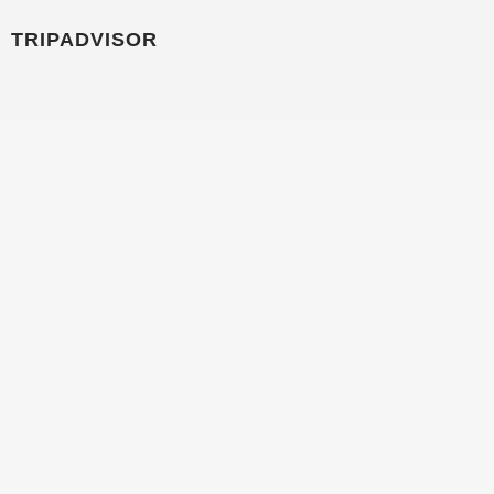
TRIPADVISOR
CONTATOS
ALEXANDREOLIVEIRA@BRASILEIROSTOURSEUR.COM
+(351) 969 933 982
TRAVESSA DO MEIO 20, 4 ESQ, LISBOA 1100-622,
PORTUGAL
AGORA NA BRASILEIROS TOURS VOCÊ
PODE PAGAR COM SEU CARTÃO NO
BRASIL EM ATÉ 12 VEZES