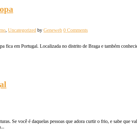
ropa
smo
,
Uncategorized
by
Geneweb
0 Comments
pa fica em Portugal. Localizada no distrito de Braga e também conhec
al
uras. Se você é daquelas pessoas que adora curtir o frio, e sabe que val
...