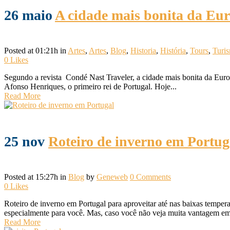
26 maio
A cidade mais bonita da Eu
Posted at 01:21h
in
Artes
,
Artes
,
Blog
,
Historia
,
História
,
Tours
,
Turi
0
Likes
Segundo a revista Condé Nast Traveler, a cidade mais bonita da Euro
Afonso Henriques, o primeiro rei de Portugal. Hoje...
Read More
25 nov
Roteiro de inverno em Portug
Posted at 15:27h
in
Blog
by
Geneweb
0 Comments
0
Likes
Roteiro de inverno em Portugal para aproveitar até nas baixas temperat
especialmente para você. Mas, caso você não veja muita vantagem em
Read More