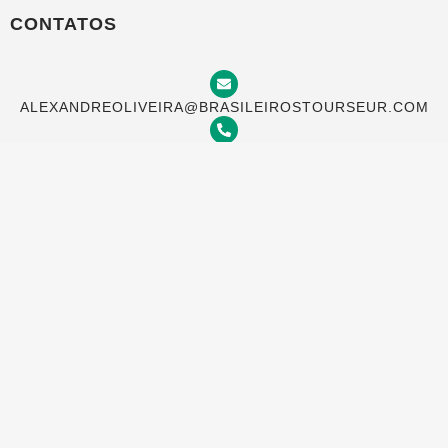
CONTATOS
ALEXANDREOLIVEIRA@BRASILEIROSTOURSEUR.COM
+(351) 969 933 982
TRAVESSA DO MEIO 20, 4 ESQ, LISBOA 1100-622,
PORTUGAL
AGORA NA BRASILEIROS TOURS VOCÊ
PODE PAGAR COM SEU CARTÃO NO
BRASIL EM ATÉ 12 VEZES
2025 © Brasileiros Tours | Todos os direitos reservados