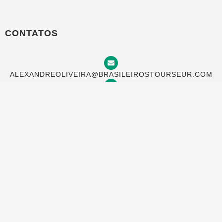
CONTATOS
ALEXANDREOLIVEIRA@BRASILEIROSTOURSEUR.COM
+(351) 969 933 982
TRAVESSA DO MEIO 20, 4 ESQ, LISBOA 1100-622,
PORTUGAL
AGORA NA BRASILEIROS TOURS VOCÊ
PODE PAGAR COM SEU CARTÃO NO
BRASIL EM ATÉ 12 VEZES