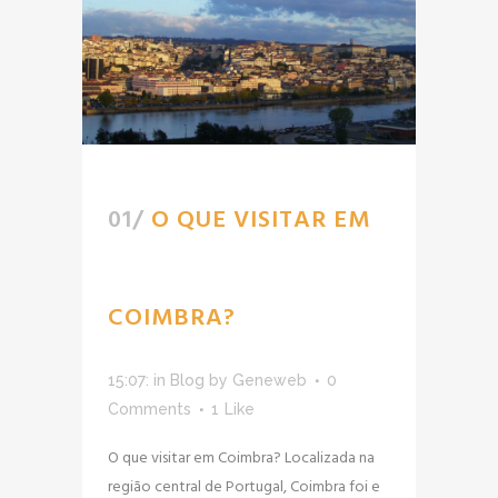
01/
O QUE VISITAR EM
COIMBRA?
15:07:
in
Blog
by
Geneweb
0
Comments
1
Like
O que visitar em Coimbra? Localizada na
região central de Portugal, Coimbra foi e