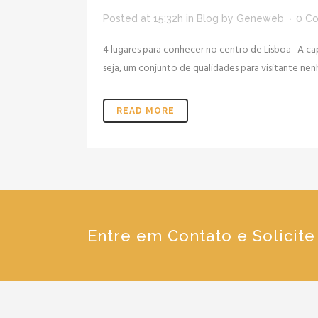
Posted at 15:32h
in
Blog
by
Geneweb
0 C
4 lugares para conhecer no centro de Lisboa A cap
seja, um conjunto de qualidades para visitante nen
READ MORE
Entre em Contato e Solicit