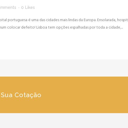
omments
0
Likes
ital portuguesa é uma das cidades mais lindas da Europa. Ensolarada, hosp
hum colocar defeito! Lisboa tem opções espalhadas por toda a cidade,...
e Sua Cotação