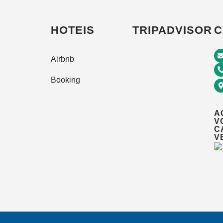
HOTEIS
TRIPADVISOR
C
Airbnb
Booking
A
V
C
V