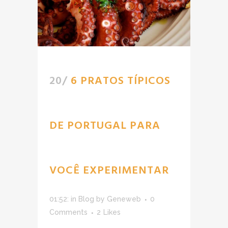
20/
6 PRATOS TÍPICOS
DE PORTUGAL PARA
VOCÊ EXPERIMENTAR
01:52:
in
Blog
by
Geneweb
0
Comments
2
Likes