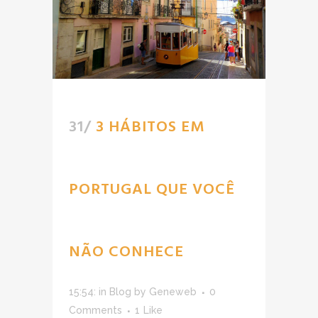
31/
3 HÁBITOS EM
PORTUGAL QUE VOCÊ
NÃO CONHECE
15:54:
in
Blog
by
Geneweb
0
Comments
1
Like