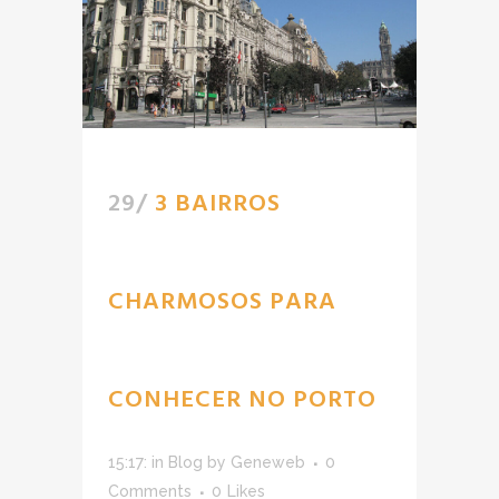
29/
3 BAIRROS
CHARMOSOS PARA
CONHECER NO PORTO
15:17:
in
Blog
by
Geneweb
0
Comments
0
Likes